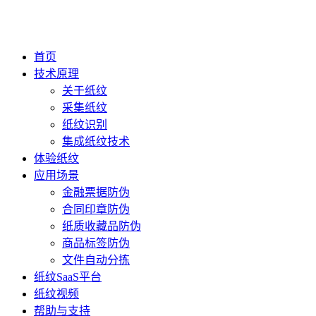
首页
技术原理
关于纸纹
采集纸纹
纸纹识别
集成纸纹技术
体验纸纹
应用场景
金融票据防伪
合同印章防伪
纸质收藏品防伪
商品标签防伪
文件自动分拣
纸纹SaaS平台
纸纹视频
帮助与支持