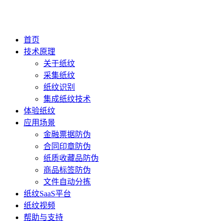
首页
技术原理
关于纸纹
采集纸纹
纸纹识别
集成纸纹技术
体验纸纹
应用场景
金融票据防伪
合同印章防伪
纸质收藏品防伪
商品标签防伪
文件自动分拣
纸纹SaaS平台
纸纹视频
帮助与支持